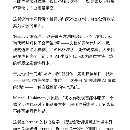
只能依赖这些模块、接口必须长这样——智能体反而收敛
得更快，产出质量更高。
这就像写十四行诗：格律的约束不是枷锁，而是让诗歌成
其为诗歌的东西。
第三层：熵管理。 这是最有意思的部分。他们发现，AI
写代码时间长了会产生”熵”——文档和实际代码不一致、
架构边界逐渐模糊、命名风格漂移、死代码累积。人类代
码库也有这个问题，但 AI 生成的代码因为速度太快，熵
的积累速度也快得多。
于是他们专门跑”垃圾回收”智能体，定期扫描项目，找出
不一致的地方并修复。本质上，这是用 AI 来清理 AI 造成
的混乱——一种自我维护的生态系统。
Mitchell Hashimoto 的原话：”每次你发现智能体犯了一个
错误，你就花时间把解决方案工程化进系统里，让它永远
不能再犯同样的错。”
这就是 harness 的核心哲学：把经验教训编码进环境本身，
而不是编码进 prompt。 Prompt 是一次性的嘱咐，harness