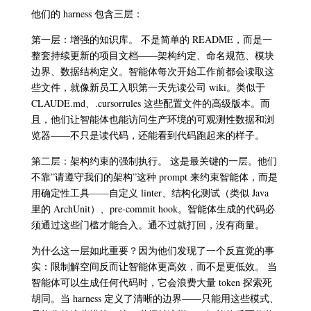
他们的 harness 包含三层：
第一层：增强的知识库。 不是简单的 README，而是一
整套持续更新的项目文档——架构约定、命名规范、模块
边界、数据结构定义。智能体每次开始工作前都会读取这
些文件，就像新员工入职第一天先读公司 wiki。类似于
CLAUDE.md、.cursorrules 这些配置文件的高级版本。而
且，他们让智能体也能访问生产环境的可观测性数据和浏
览器——不只是读代码，还能看到代码跑起来的样子。
第二层：架构约束的强制执行。 这是最关键的一层。他们
不靠”请遵守我们的架构”这种 prompt 来约束智能体，而是
用确定性工具——自定义 linter、结构化测试（类似 Java
里的 ArchUnit）、pre-commit hook。智能体生成的代码必
须通过这些门槛才能合入。通不过就打回，没有商量。
为什么这一层如此重要？因为他们发现了一个反直觉的事
实：限制解空间反而让智能体更高效，而不是更低效。 当
智能体可以生成任何代码时，它会浪费大量 token 探索死
胡同。当 harness 定义了清晰的边界——只能用这些模式、