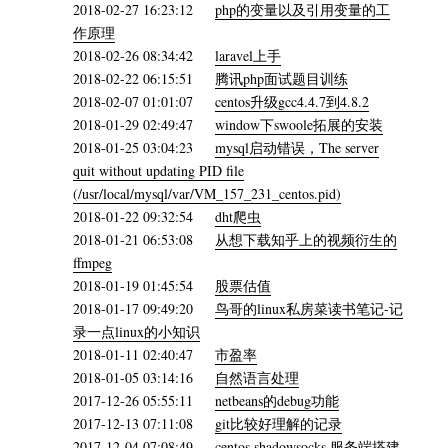
2018-02-27 16:23:12
php的变量以及引用变量的工
作原理
2018-02-26 08:34:42
laravel上手
2018-02-22 06:15:51
腾讯php面试题目训练
2018-02-07 01:01:07
centos升级gcc4.4.7到4.8.2
2018-01-29 02:49:47
window下swoole拓展的安装
2018-01-25 03:04:23
mysql启动错误，The server
quit without updating PID file
(/usr/local/mysql/var/VM_157_231_centos.pid)
2018-01-22 09:32:54
dht爬虫
2018-01-21 06:53:08
从想下载知乎上的视频衍生的
ffmpeg
2018-01-19 01:45:54
股票估值
2018-01-17 09:49:20
鸟哥的linux私房菜读书笔记-记
录一点linux的小知识
2018-01-11 02:40:47
市盈率
2018-01-05 03:14:16
自然语言处理
2017-12-26 05:55:11
netbeans的debug功能
2017-12-13 07:11:08
git比较好理解的记录
2017-12-04 07:08:49
centos,shadowsocks 服务端搭建