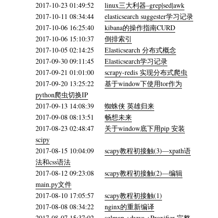
2017-10-23 01:49:52
linux三大利器–grep|sed|awk
2017-10-11 08:34:44
elasticsearch suggester学习记录
2017-10-06 16:25:40
kibana的操作指南CURD
2017-10-06 15:10:37
倒排索引
2017-10-05 02:14:25
Elasticsearch 分布式概念
2017-09-30 09:11:45
Elasticsearch学习记录
2017-09-21 01:01:00
scrapy-redis 实现分布式爬虫
2017-09-20 13:25:22
基于window下使用tor作为
python爬虫切换IP
2017-09-13 14:08:39
蜘蛛侠 英雄归来
2017-09-08 08:13:51
畅想未来
2017-08-23 02:48:47
关于window底下用pip 安装
scipy
2017-08-15 10:04:09
scapy教程初接触(3)—xpath语
法和css语法
2017-08-12 09:23:08
scapy教程初接触(2)—编辑
main.py文件
2017-08-10 17:05:57
scapy教程初接触(1)
2017-08-08 08:34:22
nginx的重新编译
2017-08-07 15:37:02
sqlmap +dvwa +Proxifier 完整