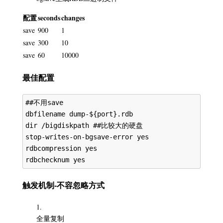
配置
seconds
changes
save
900
1
save
300
10
save
60
10000
最佳配置
##不用save

dbfilename dump-${port}.rdb

dir /bigdiskpath ##比较大的硬盘

stop-writes-on-bgsave-error yes

rdbcompression yes

触发机制-不容忽略方式
全量复制