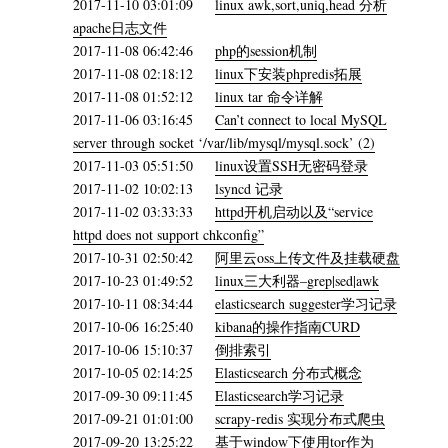
2017-11-10 03:01:09
linux awk,sort,uniq,head 分析
apache日志文件
2017-11-08 06:42:46
php的session机制
2017-11-08 02:18:12
linux下安装phpredis拓展
2017-11-08 01:52:12
linux tar 命令详解
2017-11-06 03:16:45
Can’t connect to local MySQL
server through socket ‘/var/lib/mysql/mysql.sock’ (2)
2017-11-03 05:51:50
linux设置SSH无密码登录
2017-11-02 10:02:13
lsyncd 记录
2017-11-02 03:33:33
httpd开机启动以及“service
httpd does not support chkconfig”
2017-10-31 02:50:42
阿里云oss上传文件及挂载硬盘
2017-10-23 01:49:52
linux三大利器–grep|sed|awk
2017-10-11 08:34:44
elasticsearch suggester学习记录
2017-10-06 16:25:40
kibana的操作指南CURD
2017-10-06 15:10:37
倒排索引
2017-10-05 02:14:25
Elasticsearch 分布式概念
2017-09-30 09:11:45
Elasticsearch学习记录
2017-09-21 01:01:00
scrapy-redis 实现分布式爬虫
2017-09-20 13:25:22
基于window下使用tor作为