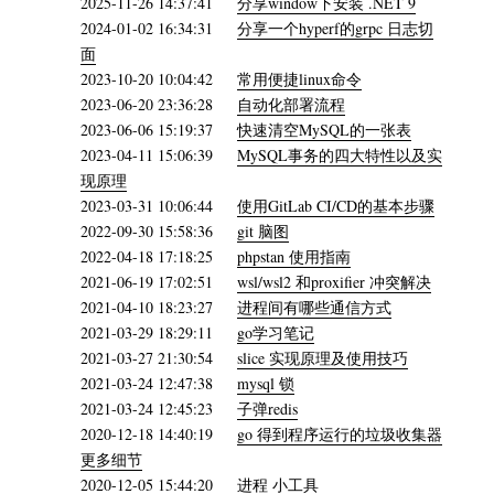
2025-11-26 14:37:41
分享window下安装 .NET 9
2024-01-02 16:34:31
分享一个hyperf的grpc 日志切
面
2023-10-20 10:04:42
常用便捷linux命令
2023-06-20 23:36:28
自动化部署流程
2023-06-06 15:19:37
快速清空MySQL的一张表
2023-04-11 15:06:39
MySQL事务的四大特性以及实
现原理
2023-03-31 10:06:44
使用GitLab CI/CD的基本步骤
2022-09-30 15:58:36
git 脑图
2022-04-18 17:18:25
phpstan 使用指南
2021-06-19 17:02:51
wsl/wsl2 和proxifier 冲突解决
2021-04-10 18:23:27
进程间有哪些通信方式
2021-03-29 18:29:11
go学习笔记
2021-03-27 21:30:54
slice 实现原理及使用技巧
2021-03-24 12:47:38
mysql 锁
2021-03-24 12:45:23
子弹redis
2020-12-18 14:40:19
go 得到程序运行的垃圾收集器
更多细节
2020-12-05 15:44:20
进程 小工具