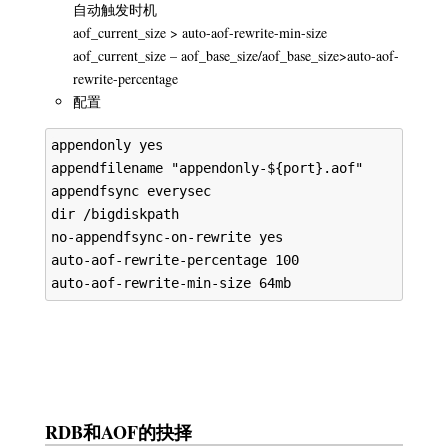
自动触发时机
aof_current_size > auto-aof-rewrite-min-size
aof_current_size – aof_base_size/aof_base_size>auto-aof-
rewrite-percentage
配置
appendonly yes

appendfilename "appendonly-${port}.aof"

appendfsync everysec

dir /bigdiskpath

no-appendfsync-on-rewrite yes

auto-aof-rewrite-percentage 100

RDB和AOF的抉择