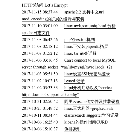
HTTPS访问 Let’s Encrypt
2017-11-15 08:37:44
apache2.2 支持中文url
mod_encoding的扩展的编译与安装
2017-11-10 03:01:09
linux awk,sort,uniq,head 分析
apache日志文件
2017-11-08 06:42:46
php的session机制
2017-11-08 02:18:12
linux下安装phpredis拓展
2017-11-08 01:52:12
linux tar 命令详解
2017-11-06 03:16:45
Can’t connect to local MySQL
server through socket ‘/var/lib/mysql/mysql.sock’ (2)
2017-11-03 05:51:50
linux设置SSH无密码登录
2017-11-02 10:02:13
lsyncd 记录
2017-11-02 03:33:33
httpd开机启动以及“service
httpd does not support chkconfig”
2017-10-31 02:50:42
阿里云oss上传文件及挂载硬盘
2017-10-23 01:49:52
linux三大利器–grep|sed|awk
2017-10-11 08:34:44
elasticsearch suggester学习记录
2017-10-06 16:25:40
kibana的操作指南CURD
2017-10-06 15:10:37
倒排索引