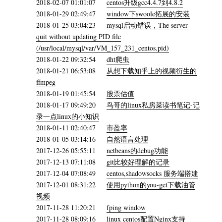
2018-02-07 01:01:07
centos升级gcc4.4.7到4.8.2
2018-01-29 02:49:47
window下swoole拓展的安装
2018-01-25 03:04:23
mysql启动错误，The server
quit without updating PID file
(/usr/local/mysql/var/VM_157_231_centos.pid)
2018-01-22 09:32:54
dht爬虫
2018-01-21 06:53:08
从想下载知乎上的视频衍生的
ffmpeg
2018-01-19 01:45:54
股票估值
2018-01-17 09:49:20
鸟哥的linux私房菜读书笔记-记
录一点linux的小知识
2018-01-11 02:40:47
市盈率
2018-01-05 03:14:16
自然语言处理
2017-12-26 05:55:11
netbeans的debug功能
2017-12-13 07:11:08
git比较好理解的记录
2017-12-04 07:08:49
centos,shadowsocks 服务端搭建
2017-12-01 08:31:22
使用python的you-get下载油管
视频
2017-11-28 11:20:21
fping window
2017-11-28 08:09:16
linux centos配置Nginx支持