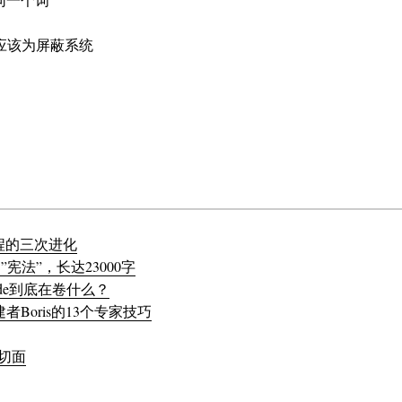
应该为屏蔽系统
I工程的三次进化
一部”宪法”，长达23000字
ude到底在卷什么？
创建者Boris的13个专家技巧
志切面