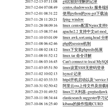
2017-12-13 07:11:08
git比较好理解的记录
2017-12-04 07:08:49
centos,shadowsocks 服务
2017-12-01 08:31:22
使用python的you-get下
2017-11-28 11:20:21
fping window
2017-11-28 08:09:16
linux centos配置Nginx支持H
2017-11-15 08:37:44
apache2.2 支持中文url 
2017-11-10 03:01:09
linux awk,sort,uniq,hea
2017-11-08 06:42:46
php的session机制
2017-11-08 02:18:12
linux下安装phpredis拓展
2017-11-08 01:52:12
linux tar 命令详解
2017-11-06 03:16:45
Can’t connect to local MySQL 
2017-11-03 05:51:50
linux设置SSH无密码登录
2017-11-02 10:02:13
lsyncd 记录
2017-11-02 03:33:33
httpd开机启动以及“service httpd
2017-10-31 02:50:42
阿里云oss上传文件及挂载
2017-10-23 01:49:52
linux三大利器–grep|sed|awk
2017-10-11 08:34:44
elasticsearch suggester学
2017-10-06 16:25:40
kibana的操作指南CURD