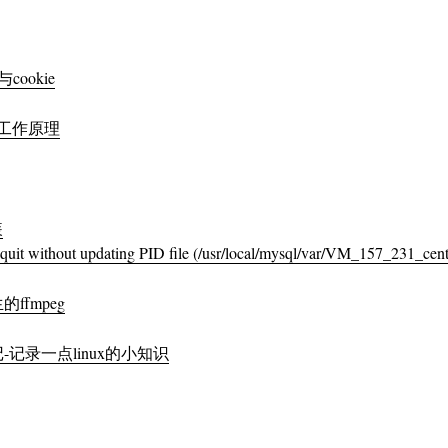
cookie
的工作原理
装
without updating PID file (/usr/local/mysql/var/VM_157_231_cent
fmpeg
-记录一点linux的小知识