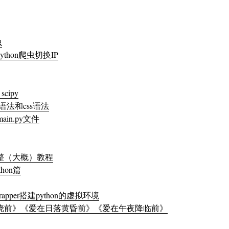
虫
ython爬虫切换IP
cipy
th语法和css语法
ain.py文件
ier 完整（大概）教程
hon篇
nvwrapper搭建python的虚拟环境
晓前》《爱在日落黄昏前》《爱在午夜降临前》