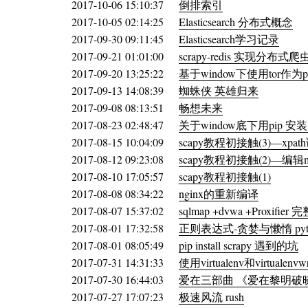
2017-10-06 15:10:37
倒排索引
2017-10-05 02:14:25
Elasticsearch 分布式概念
2017-09-30 09:11:45
Elasticsearch学习记录
2017-09-21 01:01:00
scrapy-redis 实现分布式爬
2017-09-20 13:25:22
基于window下使用tor作为p
2017-09-13 14:08:39
蜘蛛侠 英雄归来
2017-09-08 08:13:51
畅想未来
2017-08-23 02:48:47
关于window底下用pip 安装 s
2017-08-15 10:04:09
scapy教程初接触(3)—xpa
2017-08-12 09:23:08
scapy教程初接触(2)—编辑m
2017-08-10 17:05:57
scapy教程初接触(1)
2017-08-08 08:34:22
nginx的重新编译
2017-08-07 15:37:02
sqlmap +dvwa +Proxif
2017-08-01 17:32:58
正则表达式-贪婪与懒惰 pyt
2017-08-01 08:05:49
pip install scrapy 遇到的坑
2017-07-31 14:31:33
使用virtualenv和virtuale
2017-07-30 16:44:03
爱在三部曲 《爱在黎明破
2017-07-27 17:07:23
极速风流 rush