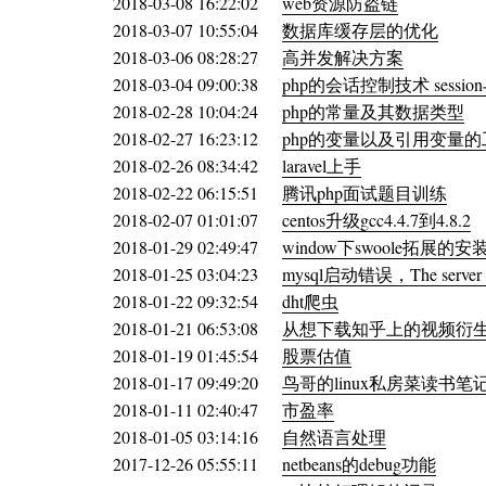
2018-03-08 16:22:02
web资源防盗链
2018-03-07 10:55:04
数据库缓存层的优化
2018-03-06 08:28:27
高并发解决方案
2018-03-04 09:00:38
php的会话控制技术 session与
2018-02-28 10:04:24
php的常量及其数据类型
2018-02-27 16:23:12
php的变量以及引用变量
2018-02-26 08:34:42
laravel上手
2018-02-22 06:15:51
腾讯php面试题目训练
2018-02-07 01:01:07
centos升级gcc4.4.7到4.8.2
2018-01-29 02:49:47
window下swoole拓展的安
2018-01-25 03:04:23
mysql启动错误，The server quit 
2018-01-22 09:32:54
dht爬虫
2018-01-21 06:53:08
从想下载知乎上的视频衍生的f
2018-01-19 01:45:54
股票估值
2018-01-17 09:49:20
鸟哥的linux私房菜读书笔记
2018-01-11 02:40:47
市盈率
2018-01-05 03:14:16
自然语言处理
2017-12-26 05:55:11
netbeans的debug功能