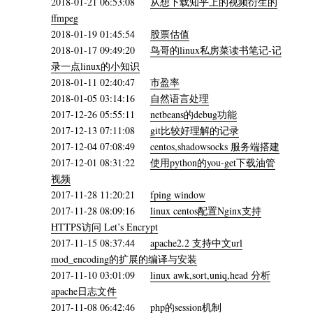
2018-01-21 06:53:08
从想下载知乎上的视频衍生的
ffmpeg
2018-01-19 01:45:54
股票估值
2018-01-17 09:49:20
鸟哥的linux私房菜读书笔记-记
录一点linux的小知识
2018-01-11 02:40:47
市盈率
2018-01-05 03:14:16
自然语言处理
2017-12-26 05:55:11
netbeans的debug功能
2017-12-13 07:11:08
git比较好理解的记录
2017-12-04 07:08:49
centos,shadowsocks 服务端搭建
2017-12-01 08:31:22
使用python的you-get下载油管
视频
2017-11-28 11:20:21
fping window
2017-11-28 08:09:16
linux centos配置Nginx支持
HTTPS访问 Let’s Encrypt
2017-11-15 08:37:44
apache2.2 支持中文url
mod_encoding的扩展的编译与安装
2017-11-10 03:01:09
linux awk,sort,uniq,head 分析
apache日志文件
2017-11-08 06:42:46
php的session机制