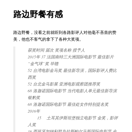
路边野餐有感
路边野餐，没看之前就听到各路影评人对他毫不吝啬的赞
美，他也不客气的拿下了各种大奖项。
获奖时间 届次 奖项名称 授予人
2015年 37 法国南特三大洲国际电影节 最佳影片
“金气球”奖 毕赣
52 台湾电影金马奖 最佳新导演，国际影评人费比
西奖
52 台北金马影展 亚洲电影观察团推荐奖
68 洛迦诺国际电影节 当代电影人单元最佳新导演
银豹奖
68 洛迦诺国际电影节 最佳处女作特别提名奖
2016年
15 土耳其伊斯坦堡独立电影节 金奖，影评
人奖
16 西班牙加纳利群岛拉斯帕尔马斯国际电影节 金