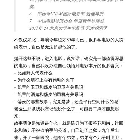
奖
6 墨西哥UNAM国际电影节 最佳导演
7 中国电影导演协会 年度青年导演奖
2017年 24 北京大学生电影节 艺术探索奖
不仅仅如此，导演今年也才89年而已，很多学电影的人纷
纷表示，自己是无法超越他的了。
抛开这些不说，进入电影，说实话，确实是一部值得深思
的电影，当然我没办法自己领悟到电影本身的很多含义：
– 比如野人代表什么
– 为什么墙壁上会有跑动的火车
– 凯里的卫卫和荡麦的卫卫有关系吗
– 凯里的酒鬼和荡麦的司机有关系吗
– 荡麦的那些故事，究竟是梦，还是平行空间什么的呢
老医生那条线我忘记他说什么了…可能要二刷才能想起
来。
故事我倒是知道讲什么，就是陈升为了报答花和尚，讨回
花和尚儿子被砍的手的公道，自己进了监狱，九年后出
来，开了一家医院，他有个弟弟，弟弟有个儿子叫卫卫，